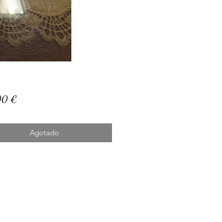
Precio
00 €
Agotado