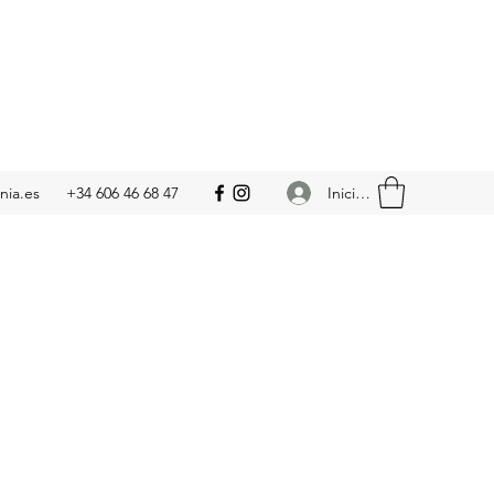
Iniciar sesión
nia.es
+34 606 46 68 47