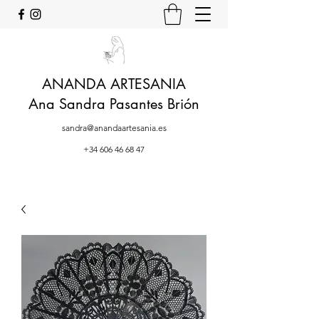
ANANDA ARTESANIA
Ana Sandra Pasantes Brión
sandra@anandaartesania.es
+34 606 46 68 47