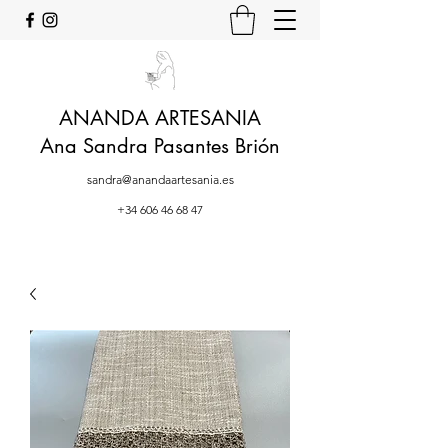
ANANDA ARTESANIA
Ana Sandra Pasantes Brión
sandra@anandaartesania.es
+34 606 46 68 47