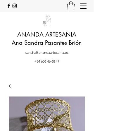
ANANDA ARTESANIA
Ana Sandra Pasantes Brión
sandra@anandaartesania.es
+34 606 46 68 47