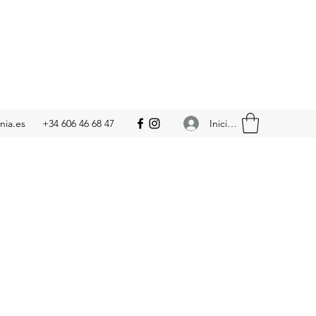
Iniciar sesión
nia.es
+34 606 46 68 47