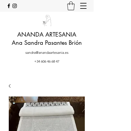
ANANDA ARTESANIA
Ana Sandra Pasantes Brión
sandra@anandaartesania.es
+34 606 46 68 47